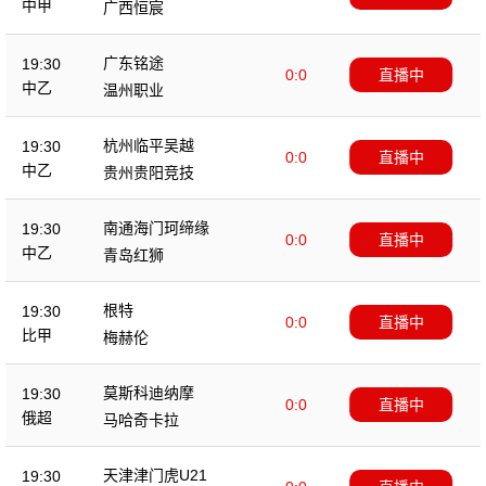
中甲
广西恒宸
广东铭途
19:30
0:0
直播中
中乙
温州职业
杭州临平吴越
19:30
0:0
直播中
中乙
贵州贵阳竞技
南通海门珂缔缘
19:30
0:0
直播中
中乙
青岛红狮
根特
19:30
0:0
直播中
比甲
梅赫伦
莫斯科迪纳摩
19:30
0:0
直播中
俄超
马哈奇卡拉
天津津门虎U21
19:30