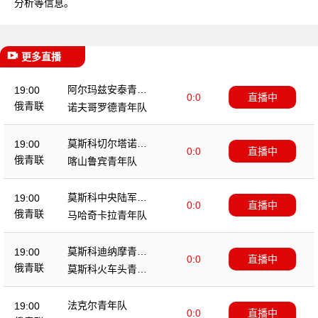
分析等信息。
更多直播
阿尔玛兹安泰青年
19:00
0:0
直播中
队
俄青联
诺夫哥罗德青年队
莫斯科切尔塔诺沃
19:00
0:0
直播中
青年队
俄青联
喀山鲁宾青年队
莫斯科中央陆军青
19:00
0:0
直播中
年队
俄青联
马哈奇卡拉青年队
莫斯科迪纳摩青年
19:00
0:0
直播中
队
俄青联
莫斯科火车头青年
队
法克尔青年队
19:00
0:0
直播中