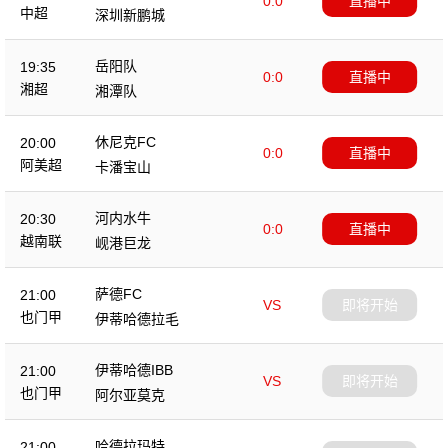
0:0
直播中
中超
深圳新鹏城
岳阳队
19:35
0:0
直播中
湘超
湘潭队
休尼克FC
20:00
0:0
直播中
阿美超
卡潘宝山
河内水牛
20:30
0:0
直播中
越南联
岘港巨龙
萨德FC
21:00
VS
即将开始
也门甲
伊蒂哈德拉毛
伊蒂哈德IBB
21:00
VS
即将开始
也门甲
阿尔亚莫克
哈德拉玛特
21:00