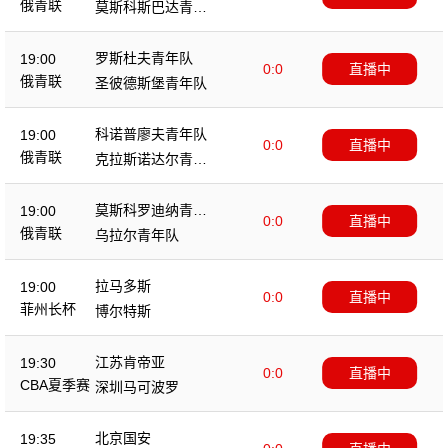
俄青联
莫斯科斯巴达青年
队
罗斯杜夫青年队
19:00
0:0
直播中
俄青联
圣彼德斯堡青年队
科诺普廖夫青年队
19:00
0:0
直播中
俄青联
克拉斯诺达尔青年
队
莫斯科罗迪纳青年
19:00
0:0
直播中
队
俄青联
乌拉尔青年队
拉马多斯
19:00
0:0
直播中
菲州长杯
博尔特斯
江苏肯帝亚
19:30
0:0
直播中
CBA夏季赛
深圳马可波罗
北京国安
19:35